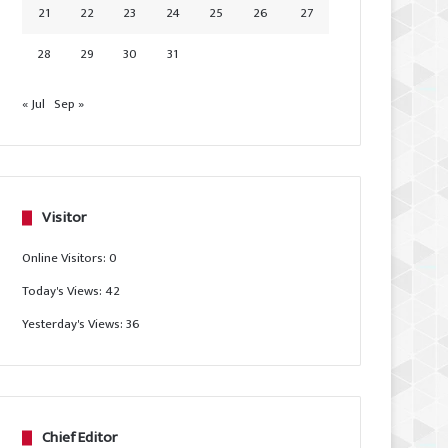
21
22
23
24
25
26
27
28
29
30
31
« Jul
Sep »
Visitor
Online Visitors:
0
Today's Views:
42
Yesterday's Views:
36
Chief Editor