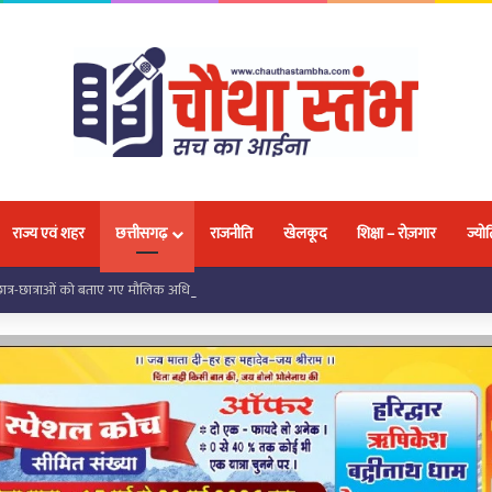
राज्य एवं शहर
छत्तीसगढ़
राजनीति
खेलकूद
शिक्षा – रोज़गार
ज्योत
 छात्र-छात्राओं को बताए गए मौलिक अधिकार और ‘गुड टच-बैड टच’ के बारे में दी गई जानकारी