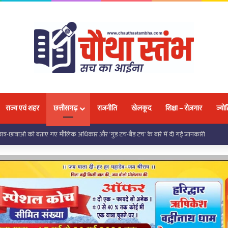
राज्य एवं शहर
छत्तीसगढ़
राजनीति
खेलकूद
शिक्षा – रोज़गार
ज्योत
 को मिली निःशुल्क साइकिल, जनप्रतिनिधियों ने शिक्षा के लिए किया प्रेरित