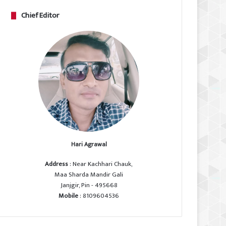
Chief Editor
Hari Agrawal
Address
: Near Kachhari Chauk,
Maa Sharda Mandir Gali
Janjgir, Pin - 495668
Mobile
: 8109604536