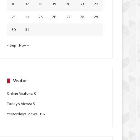
16
17
18
19
20
21
22
23
24
25
26
27
28
29
30
31
« Sep
Nov »
Visitor
Online Visitors:
0
Today's Views:
5
Yesterday's Views:
116