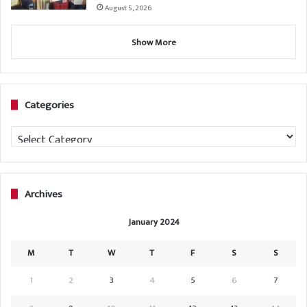
August 5, 2026
Show More
Categories
Categories
Archives
January 2024
M
T
W
T
F
S
S
1
2
3
4
5
6
7