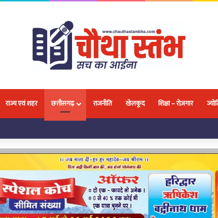
राज्य एवं शहर
छत्तीसगढ़
राजनीति
खेलकूद
शिक्षा – रोज़गार
ज्योत
लवा, 18 प्रतिभाओं ने जीतकर बढ़ाया नगर और प्रदेश का मान