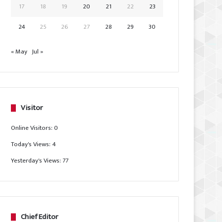
17
18
19
20
21
22
23
24
25
26
27
28
29
30
« May
Jul »
Visitor
Online Visitors:
0
Today's Views:
4
Yesterday's Views:
77
Chief Editor