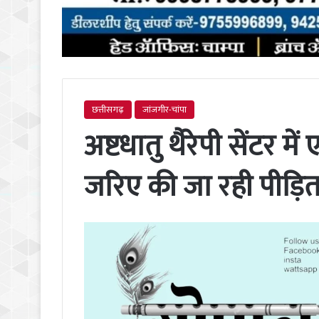
छत्तीसगढ़
जांजगीर-चांपा
अष्टधातु थैरेपी सेंटर 
जरिए की जा रही पीड़ि