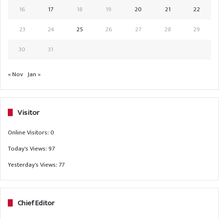
16
17
18
19
20
21
22
23
24
25
26
27
28
29
30
31
« Nov
Jan »
Visitor
Online Visitors:
0
Today's Views:
97
Yesterday's Views:
77
Chief Editor