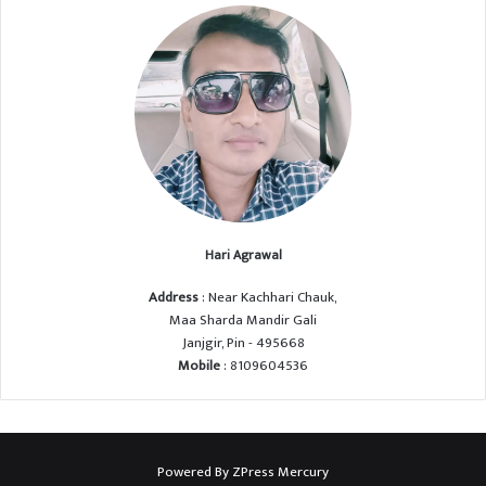
Hari Agrawal
Address
: Near Kachhari Chauk,
Maa Sharda Mandir Gali
Janjgir, Pin - 495668
Mobile
: 8109604536
Powered By
ZPress Mercury