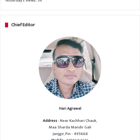
Yesterday's Views:
59
Chief Editor
Hari Agrawal
Address
: Near Kachhari Chauk,
Maa Sharda Mandir Gali
Janjgir, Pin - 495668