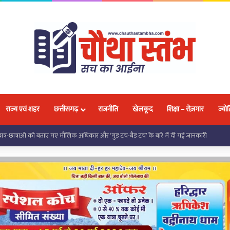
राज्य एवं शहर
छत्तीसगढ़
राजनीति
खेलकूद
शिक्षा – रोज़गार
ज्योत
 छात्र-छात्राओं को बताए गए मौलिक अधिकार और ‘गुड टच-बैड टच’ के बारे में दी गई जानकारी