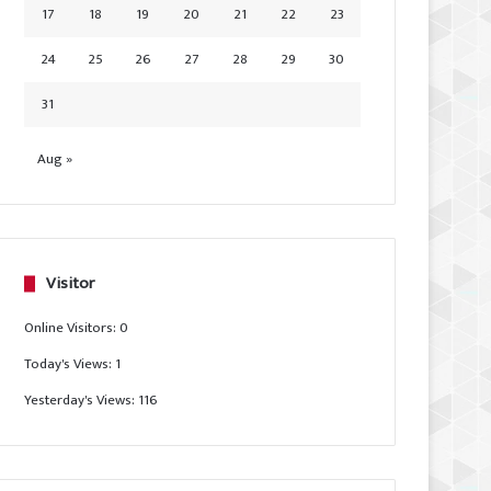
17
18
19
20
21
22
23
24
25
26
27
28
29
30
31
Aug »
Visitor
Online Visitors:
0
Today's Views:
1
Yesterday's Views:
116