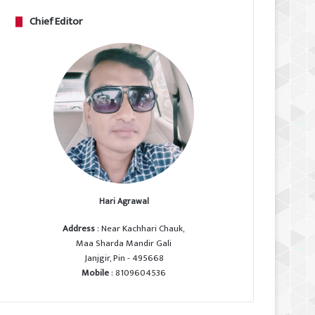
Chief Editor
Hari Agrawal
Address
: Near Kachhari Chauk,
Maa Sharda Mandir Gali
Janjgir, Pin - 495668
Mobile
: 8109604536