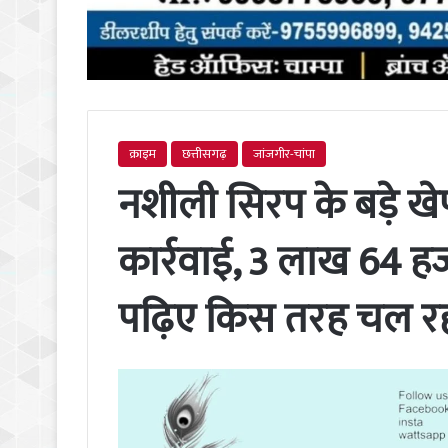
क्राइम
छत्तीसगढ़
जांजगीर-चांपा
नशीली सिरप के बड़े खे
कार्रवाई, 3 लाख 64 ह
पढ़िए किस तरह चल रहा