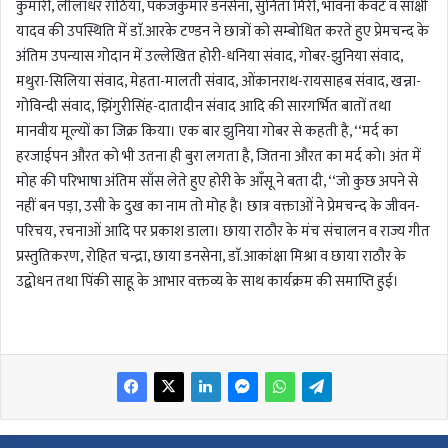
कुमारी, लीलाधर राठिया, पंकजकुमार डनसेना, सुनिता मिरी, भावना केंवट व साक्षी
यादव की उपस्थिति में डाॅ.आरके टण्डन ने छात्रों को सम्बोधित करते हुए प्रेमचन्द के
अंतिम उपन्यास गोदान में उल्लेखित होरी-धनिया संवाद, गोबर-झुनिया संवाद,
मथुरा-सिलिया संवाद, मेहता-मालती संवाद, ओंकानराथ-रायसाहब संवाद, खन्ना-
गोविन्दी संवाद, झिंगुरीसिंह-दातादीन संवाद आदि की सारगर्भित बातों तथा
मानवीय मूल्यों का जिक्र किया। एक बार झुनिया गोबर से कहती है, ‘‘मर्द का
हरजाईपन औरत को भी उतना ही बुरा लगता है, जितना औरत का मर्द को। अंत में
मोह की परिभाषा अंतिम साँस लेते हुए होरी के आँसू ने बता दी, ‘‘जो कुछ अपने से
नहीं बन पड़ा, उसी के दुख का नाम तो मोह है। छात्र वक्ताओं ने प्रेमचन्द के जीवन-
परिचय, रचनाओं आदि पर प्रकाश डाला। छाया राठौर के मंच संचालन व राज्य गीत
प्रस्तुतिकरण, रोहित चन्द्रा, छाया डनसेना, डाॅ.आकांक्षा मिश्रा व छाया राठौर के
उद्बोधन तथा पिंकी साहू के आभार वक्तव्य के साथ कार्यक्रम की समाप्ति हुई।