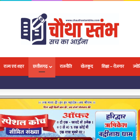
राज्य एवं शहर
छत्तीसगढ़
राजनीति
खेलकूद
शिक्षा – रोज़गार
ज्योत
लवा, 18 प्रतिभाओं ने जीतकर बढ़ाया नगर और प्रदेश का मान