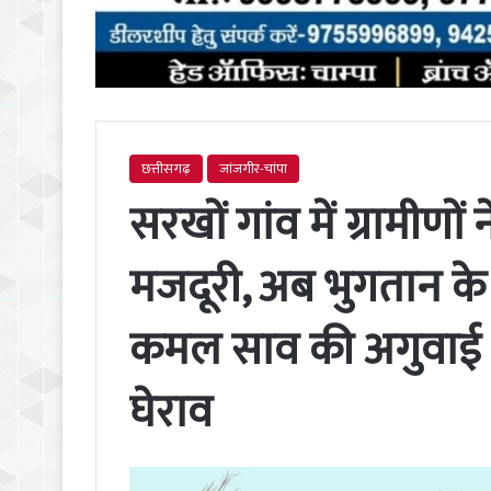
छत्तीसगढ़
जांजगीर-चांपा
सरखों गांव में ग्रामीणो
मजदूरी, अब भुगतान क
कमल साव की अगुवाई मे
घेराव