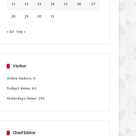
21
22
23
24
25
26
27
28
29
30
31
« Jul
Sep »
Visitor
Online Visitors:
0
Today's Views:
62
Yesterday's Views:
295
Chief Editor