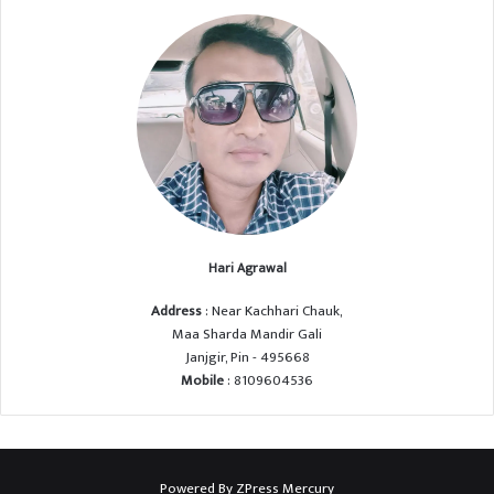
Hari Agrawal
Address
: Near Kachhari Chauk,
Maa Sharda Mandir Gali
Janjgir, Pin - 495668
Mobile
: 8109604536
Powered By
ZPress Mercury