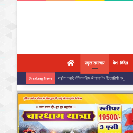
मुख्य पृष्ठ
प्रमुख समाचार
देश- विदेश
राष्ट्रीय कराटे चैंपियनशिप में चांपा के खिलाड़ियों का ज
Breaking News