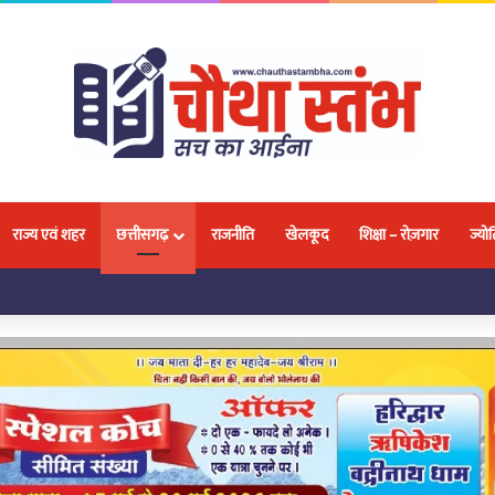
राज्य एवं शहर
छत्तीसगढ़
राजनीति
खेलकूद
शिक्षा – रोज़गार
ज्योत
लवा, 18 प्रतिभाओं ने जीतकर बढ़ाया नगर और प्रदेश का मान