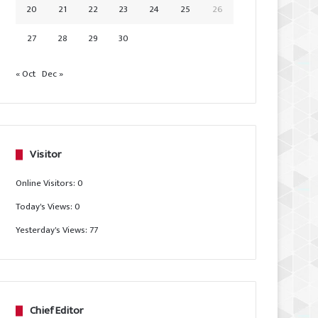
20
21
22
23
24
25
26
27
28
29
30
« Oct
Dec »
Visitor
Online Visitors:
0
Today's Views:
0
Yesterday's Views:
77
Chief Editor