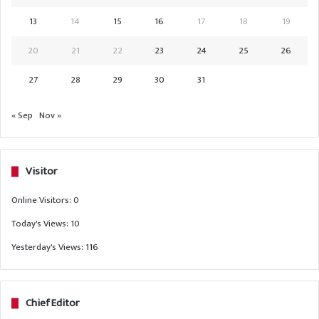
13
14
15
16
17
18
19
20
21
22
23
24
25
26
27
28
29
30
31
« Sep
Nov »
Visitor
Online Visitors:
0
Today's Views:
10
Yesterday's Views:
116
Chief Editor