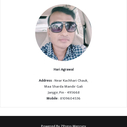
Hari Agrawal
Address
: Near Kachhari Chauk,
Maa Sharda Mandir Gali
Janjgir, Pin - 495668
Mobile
: 8109604536
Powered By
ZPress Mercury