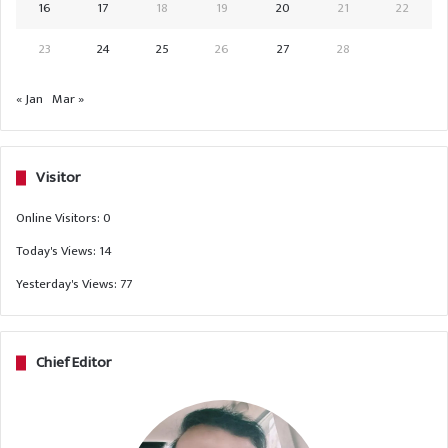
16
17
18
19
20
21
22
23
24
25
26
27
28
« Jan
Mar »
Visitor
Online Visitors:
0
Today's Views:
14
Yesterday's Views:
77
Chief Editor