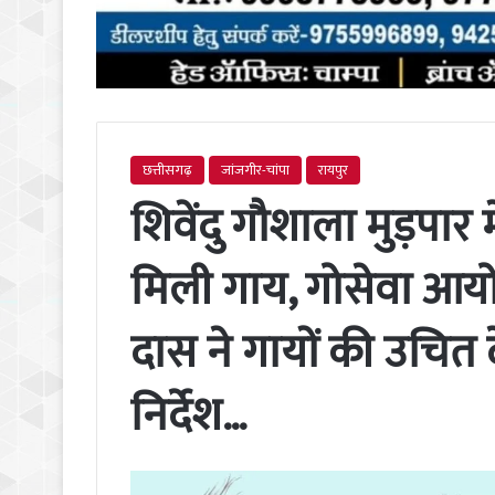
छत्तीसगढ़
जांजगीर-चांपा
रायपुर
शिवेंदु गौशाला मुड़पार 
मिली गाय, गोसेवा आयोग
दास ने गायों की उचित
निर्देश…