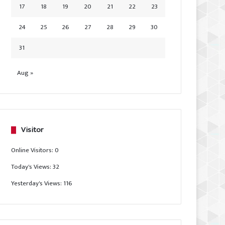
17
18
19
20
21
22
23
24
25
26
27
28
29
30
31
Aug »
Visitor
Online Visitors:
0
Today's Views:
32
Yesterday's Views:
116