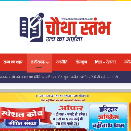
राज्य एवं शहर
छत्तीसगढ़
राजनीति
खेलकूद
शिक्षा – रोज़गार
ज्योत
 को मिली निःशुल्क साइकिल, जनप्रतिनिधियों ने शिक्षा के लिए किया प्रेरित