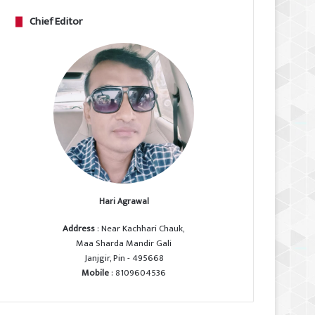
Chief Editor
Hari Agrawal
Address
: Near Kachhari Chauk,
Maa Sharda Mandir Gali
Janjgir, Pin - 495668
Mobile
: 8109604536