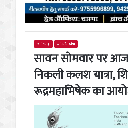
छत्तीसगढ़
जांजगीर-चांपा
सावन सोमवार पर आज ज
निकली कलश यात्रा, श
रूद्रमहाभिषेक का आय