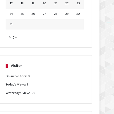
17
18
19
20
21
22
23
24
25
26
27
28
29
30
31
Aug »
Visitor
Online Visitors:
0
Today's Views:
1
Yesterday's Views:
77