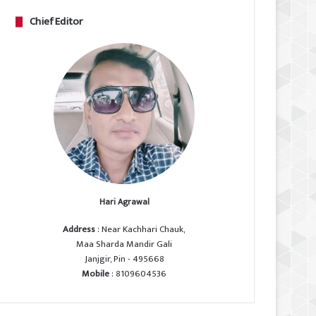
Chief Editor
Hari Agrawal
Address
: Near Kachhari Chauk,
Maa Sharda Mandir Gali
Janjgir, Pin - 495668
Mobile
: 8109604536