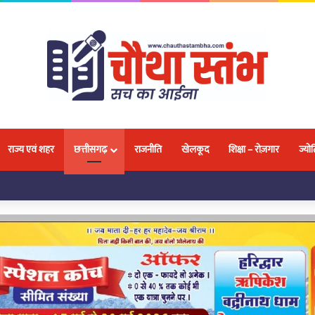
राज्य एवं शहर
छत्तीसगढ़
राजनीति
खेलकूद
शिक्षा – रोज़गार
ज्योत
लवा, 18 प्रतिभाओं ने जीतकर बढ़ाया नगर और प्रदेश का मान