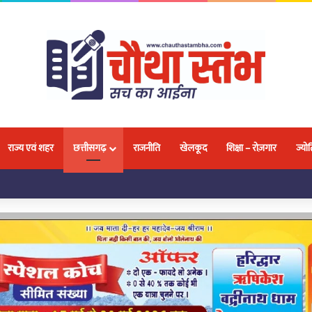
राज्य एवं शहर
छत्तीसगढ़
राजनीति
खेलकूद
शिक्षा – रोज़गार
ज्योत
लवा, 18 प्रतिभाओं ने जीतकर बढ़ाया नगर और प्रदेश का मान