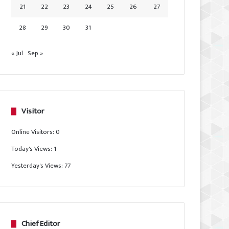
21
22
23
24
25
26
27
28
29
30
31
« Jul
Sep »
Visitor
Online Visitors:
0
Today's Views:
1
Yesterday's Views:
77
Chief Editor