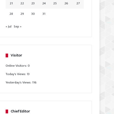
21
22
23
24
25
26
27
28
29
30
31
« Jul
Sep »
Visitor
Online Visitors:
0
Today's Views:
13
Yesterday's Views:
116
Chief Editor