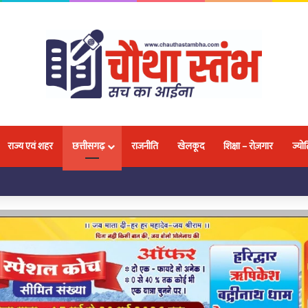
राज्य एवं शहर
छत्तीसगढ़
राजनीति
खेलकूद
शिक्षा – रोज़गार
ज्योत
 को मिली निःशुल्क साइकिल, जनप्रतिनिधियों ने शिक्षा के लिए किया प्रेरित