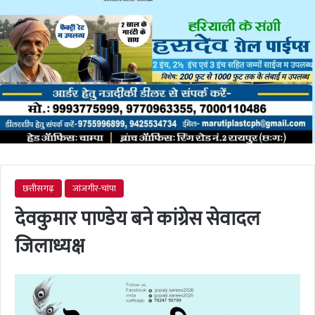
छत्तीसगढ़
जांजगीर-चांपा
देवकुमार पाण्डेय बने कांग्रेस सेवादल
जिलाध्यक्ष