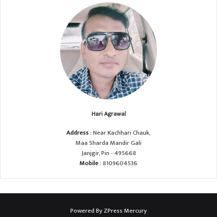
Hari Agrawal
Address
: Near Kachhari Chauk,
Maa Sharda Mandir Gali
Janjgir, Pin - 495668
Mobile
: 8109604536
Powered By
ZPress Mercury