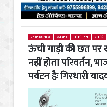
Uncategorized
छत्तीसगढ़
जांजगीर-चांपा
राजनीति
ऊंची गाड़ी की छत पर ख
नहीं होता परिवर्तन, भाज
पर्यटन हैः गिरधारी याद