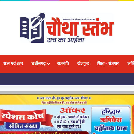
राज्य एवं शहर
छत्तीसगढ़
राजनीति
खेलकूद
शिक्षा – रोज़गार
ज्योत
लवा, 18 प्रतिभाओं ने जीतकर बढ़ाया नगर और प्रदेश का मान