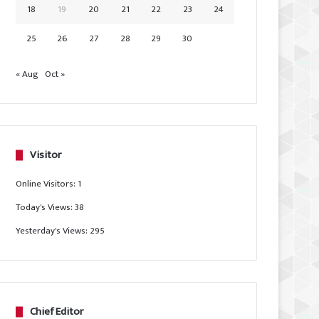
18
19
20
21
22
23
24
25
26
27
28
29
30
« Aug
Oct »
Visitor
Online Visitors:
1
Today's Views:
38
Yesterday's Views:
295
Chief Editor