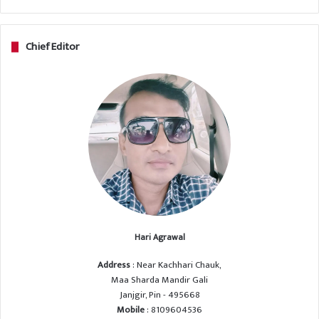
Chief Editor
Hari Agrawal
Address
: Near Kachhari Chauk,
Maa Sharda Mandir Gali
Janjgir, Pin - 495668
Mobile
: 8109604536