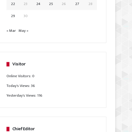
22
23
24
25
26
27
28
29
30
« Mar
May »
Visitor
Online Visitors:
0
Today's Views:
36
Yesterday's Views:
116
Chief Editor