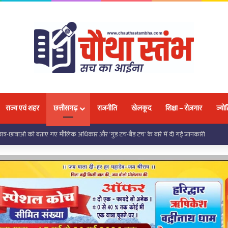
राज्य एवं शहर
छत्तीसगढ़
राजनीति
खेलकूद
शिक्षा – रोज़गार
ज्योत
 को मिली निःशुल्क साइकिल, जनप्रतिनिधियों ने शिक्षा के लिए किया प्रेरित