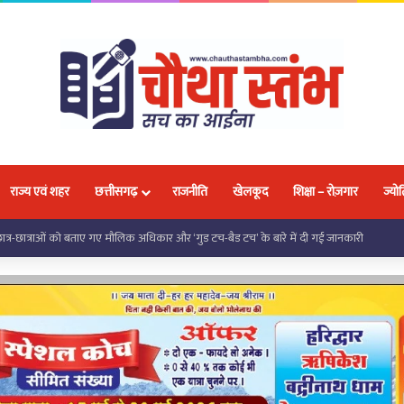
राज्य एवं शहर
छत्तीसगढ़
राजनीति
खेलकूद
शिक्षा – रोज़गार
ज्योत
 को मिली निःशुल्क साइकिल, जनप्रतिनिधियों ने शिक्षा के लिए किया प्रेरित