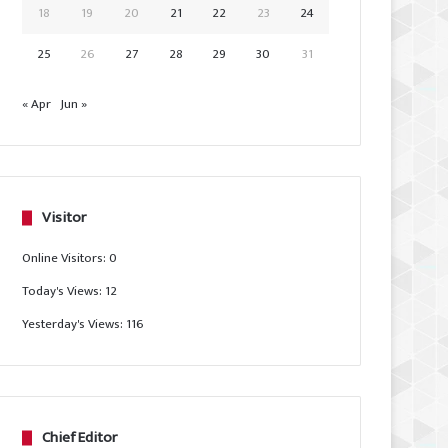
18
19
20
21
22
23
24
25
26
27
28
29
30
31
« Apr
Jun »
Visitor
Online Visitors:
0
Today's Views:
12
Yesterday's Views:
116
Chief Editor