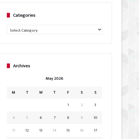
Categories
Categories
Archives
May 2026
M
T
W
T
F
S
S
1
2
3
4
5
6
7
8
9
10
11
12
13
14
15
16
17