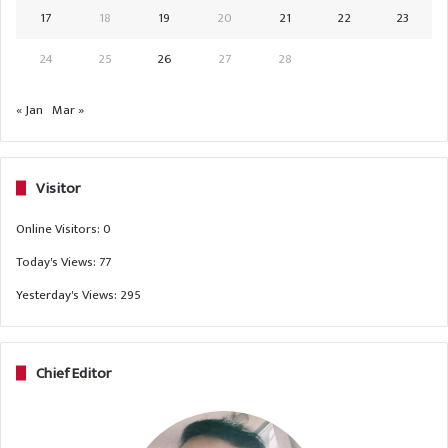
17
18
19
20
21
22
23
24
25
26
27
28
« Jan
Mar »
Visitor
Online Visitors:
0
Today's Views:
77
Yesterday's Views:
295
Chief Editor