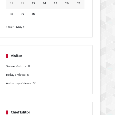
21
22
23
24
25
26
27
28
29
30
« Mar
May »
Visitor
Online Visitors:
0
Today's Views:
6
Yesterday's Views:
77
Chief Editor