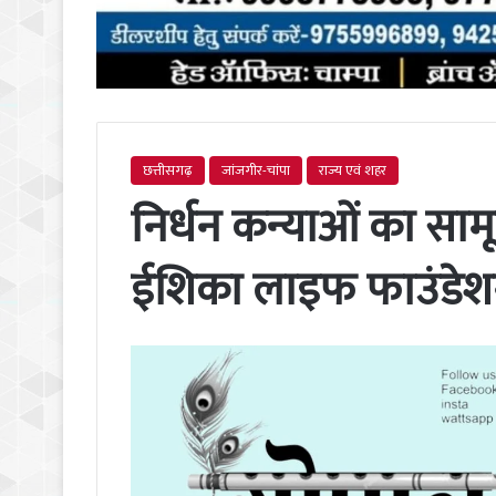
छत्तीसगढ़
जांजगीर-चांपा
राज्य एवं शहर
निर्धन कन्याओं का साम
ईशिका लाइफ फाउंडे