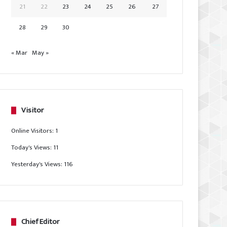
21
22
23
24
25
26
27
28
29
30
« Mar
May »
Visitor
Online Visitors:
1
Today's Views:
11
Yesterday's Views:
116
Chief Editor