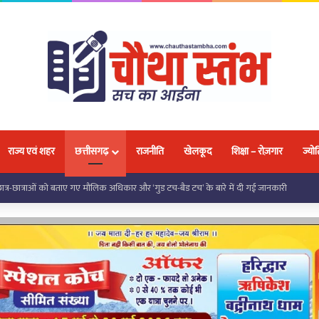
राज्य एवं शहर
छत्तीसगढ़
राजनीति
खेलकूद
शिक्षा – रोज़गार
ज्योत
 को मिली निःशुल्क साइकिल, जनप्रतिनिधियों ने शिक्षा के लिए किया प्रेरित