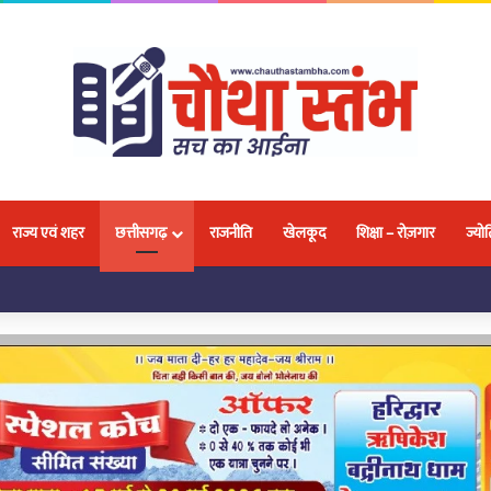
राज्य एवं शहर
छत्तीसगढ़
राजनीति
खेलकूद
शिक्षा – रोज़गार
ज्योत
लवा, 18 प्रतिभाओं ने जीतकर बढ़ाया नगर और प्रदेश का मान