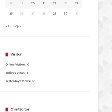
18
19
20
21
22
23
24
25
26
27
28
29
30
31
« Jul
Sep »
Visitor
Online Visitors:
0
Today's Views:
4
Yesterday's Views:
77
Chief Editor