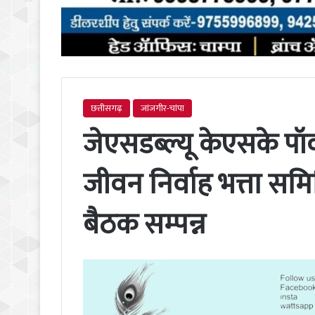
छत्तीसगढ़
जांजगीर-चांपा
जेएसडब्ल्यू केएसके पॉव
जीवन निर्वाह भत्ता सम
बैठक सम्पन्न