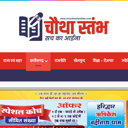
राज्य एवं शहर
छत्तीसगढ़
राजनीति
खेलकूद
शिक्षा – रोज़गार
ज्योत
 छात्र-छात्राओं को बताए गए मौलिक अधिकार और ‘गुड टच-बैड टच’ के बारे में दी गई जानकारी