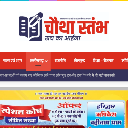
राज्य एवं शहर
छत्तीसगढ़
राजनीति
खेलकूद
शिक्षा – रोज़गार
ज्योत
 को मिली निःशुल्क साइकिल, जनप्रतिनिधियों ने शिक्षा के लिए किया प्रेरित