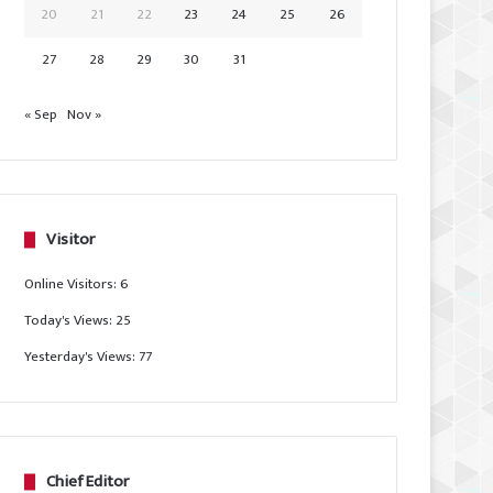
20
21
22
23
24
25
26
27
28
29
30
31
« Sep
Nov »
Visitor
Online Visitors:
6
Today's Views:
25
Yesterday's Views:
77
Chief Editor