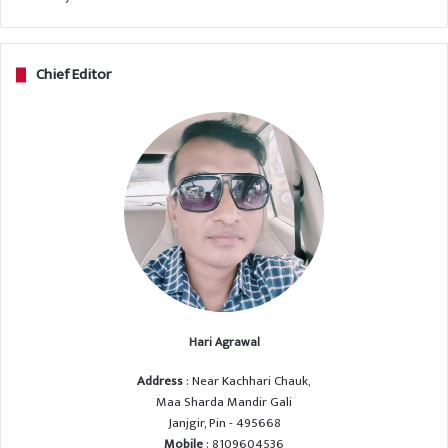
Chief Editor
Hari Agrawal
Address
: Near Kachhari Chauk,
Maa Sharda Mandir Gali
Janjgir, Pin - 495668
Mobile
: 8109604536