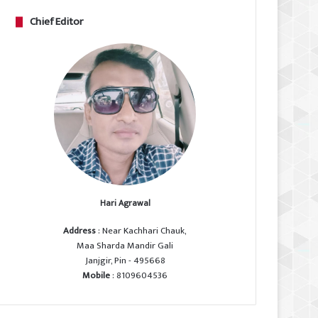
Chief Editor
Hari Agrawal
Address
: Near Kachhari Chauk,
Maa Sharda Mandir Gali
Janjgir, Pin - 495668
Mobile
: 8109604536