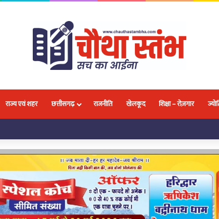
राज्य एवं शहर
छत्तीसगढ़
राजनीति
खेलकूद
शिक्षा – रोज़गार
ज्योत
लवा, 18 प्रतिभाओं ने जीतकर बढ़ाया नगर और प्रदेश का मान