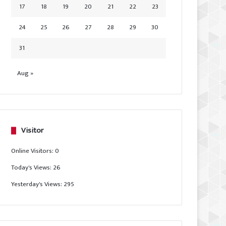
17
18
19
20
21
22
23
24
25
26
27
28
29
30
31
Aug »
Visitor
Online Visitors:
0
Today's Views:
26
Yesterday's Views:
295