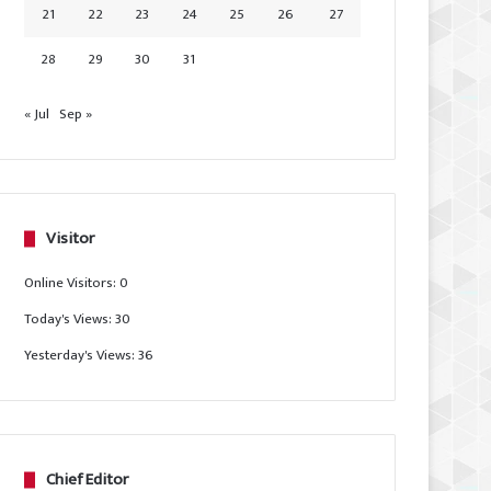
21
22
23
24
25
26
27
28
29
30
31
« Jul
Sep »
Visitor
Online Visitors:
0
Today's Views:
30
Yesterday's Views:
36
Chief Editor