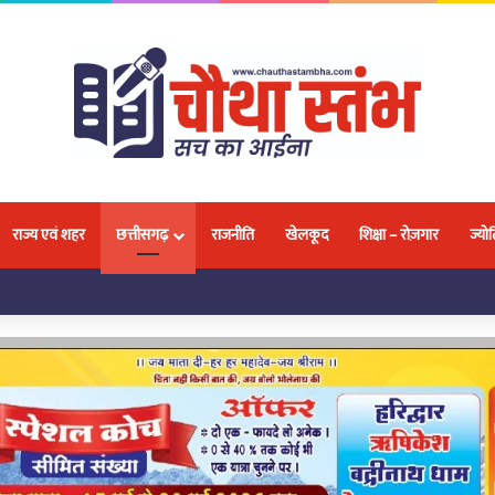
राज्य एवं शहर
छत्तीसगढ़
राजनीति
खेलकूद
शिक्षा – रोज़गार
ज्योत
 छात्र-छात्राओं को बताए गए मौलिक अधिकार और ‘गुड टच-बैड टच’ के बारे में दी गई जानकारी