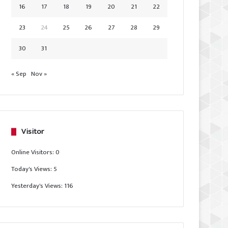
16
17
18
19
20
21
22
23
24
25
26
27
28
29
30
31
« Sep
Nov »
Visitor
Online Visitors:
0
Today's Views:
5
Yesterday's Views:
116