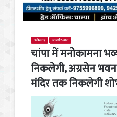
छत्तीसगढ़
जांजगीर-चांपा
चांपा में मनोकामना भव्
निकलेगी, अग्रसेन भवन
मंदिर तक निकलेगी शोभा