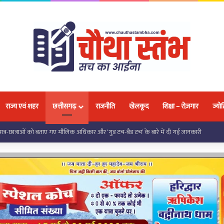
राज्य एवं शहर
छत्तीसगढ़
राजनीति
खेलकूद
शिक्षा – रोज़गार
ज्योत
 को मिली निःशुल्क साइकिल, जनप्रतिनिधियों ने शिक्षा के लिए किया प्रेरित