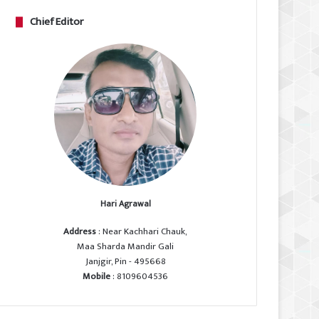
Chief Editor
Hari Agrawal
Address
: Near Kachhari Chauk,
Maa Sharda Mandir Gali
Janjgir, Pin - 495668
Mobile
: 8109604536