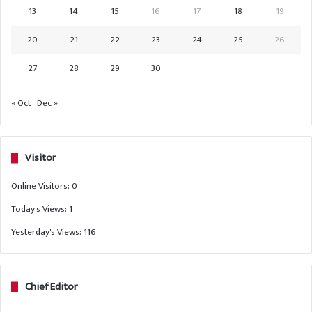
13
14
15
16
17
18
19
20
21
22
23
24
25
26
27
28
29
30
« Oct
Dec »
Visitor
Online Visitors:
0
Today's Views:
1
Yesterday's Views:
116
Chief Editor