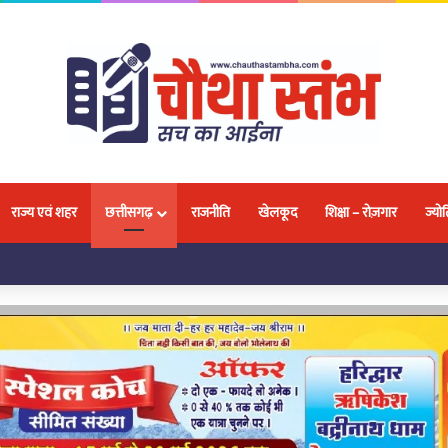
राज्य एवं शहर
छत्तीसगढ़
राजनीति
खेलकूद
शिक्षा – रोज़गार
ज्योत
 छात्र-छात्राओं को बताए गए मौलिक अधिकार और ‘गुड टच-बैड टच’ के बारे में दी गई जानकारी