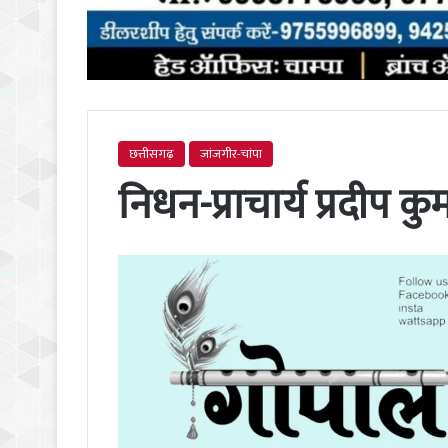
छत्तीसगढ़
जांजगीर-चांपा
निधन-प्राचार्य प्रदीप क