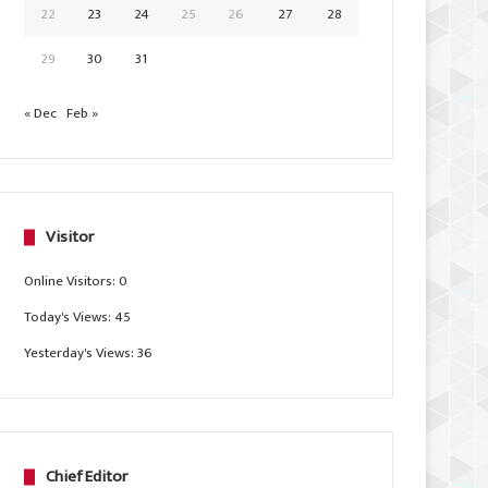
22
23
24
25
26
27
28
29
30
31
« Dec
Feb »
Visitor
Online Visitors:
0
Today's Views:
45
Yesterday's Views:
36
Chief Editor