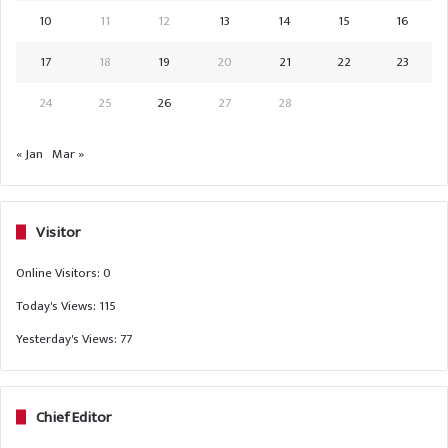
10
11
12
13
14
15
16
17
18
19
20
21
22
23
24
25
26
27
28
« Jan
Mar »
Visitor
Online Visitors:
0
Today's Views:
115
Yesterday's Views:
77
Chief Editor