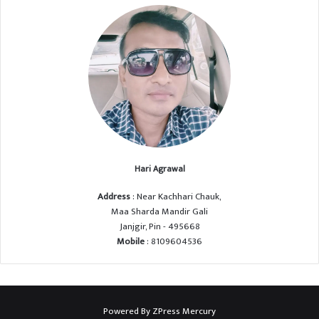
Hari Agrawal
Address
: Near Kachhari Chauk,
Maa Sharda Mandir Gali
Janjgir, Pin - 495668
Mobile
: 8109604536
Powered By
ZPress Mercury