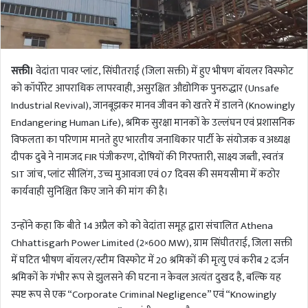
सक्ती।
वेदांता पावर प्लांट, सिंघीतराई (जिला सक्ती) में हुए भीषण बॉयलर विस्फोट
को कॉर्पोरेट आपराधिक लापरवाही, असुरक्षित औद्योगिक पुनरुद्धार (Unsafe
Industrial Revival), जानबूझकर मानव जीवन को खतरे में डालने (Knowingly
Endangering Human Life), श्रमिक सुरक्षा मानकों के उल्लंघन एवं प्रशासनिक
विफलता का परिणाम मानते हुए भारतीय जनाधिकार पार्टी के संयोजक व अध्यक्ष
दीपक दुबे ने नामजद FIR पंजीकरण, दोषियों की गिरफ्तारी, साक्ष्य जब्ती, स्वतंत्र
SIT जांच, प्लांट सीलिंग, उच्च मुआवजा एवं 07 दिवस की समयसीमा में कठोर
कार्यवाही सुनिश्चित किए जाने की मांग की है।
उन्होंने कहा कि बीते 14 अप्रैल को को वेदांता समूह द्वारा संचालित Athena
Chhattisgarh Power Limited (2×600 MW), ग्राम सिंघीतराई, जिला सक्ती
में घटित भीषण बॉयलर/स्टीम विस्फोट में 20 श्रमिकों की मृत्यु एवं करीब 2 दर्जन
श्रमिकों के गंभीर रूप से झुलसने की घटना न केवल अत्यंत दुखद है, बल्कि यह
स्पष्ट रूप से एक “Corporate Criminal Negligence” एवं “Knowingly