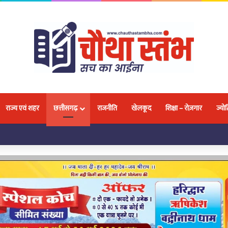
राज्य एवं शहर
छत्तीसगढ़
राजनीति
खेलकूद
शिक्षा – रोज़गार
ज्योत
लवा, 18 प्रतिभाओं ने जीतकर बढ़ाया नगर और प्रदेश का मान