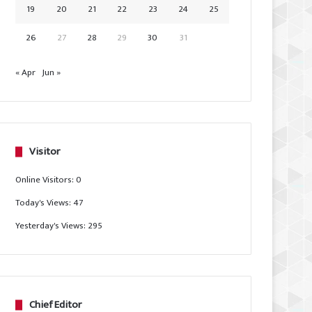
19
20
21
22
23
24
25
26
27
28
29
30
31
« Apr
Jun »
Visitor
Online Visitors:
0
Today's Views:
47
Yesterday's Views:
295
Chief Editor