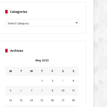
Categories
Categories
Archives
May 2025
M
T
W
T
F
S
S
1
2
3
4
5
6
7
8
9
10
11
12
13
14
15
16
17
18