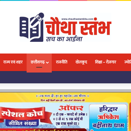
राज्य एवं शहर
छत्तीसगढ़
राजनीति
खेलकूद
शिक्षा – रोज़गार
ज्योत
लवा, 18 प्रतिभाओं ने जीतकर बढ़ाया नगर और प्रदेश का मान