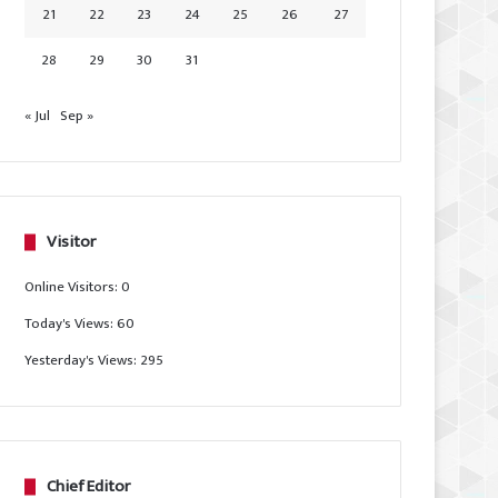
21
22
23
24
25
26
27
28
29
30
31
« Jul
Sep »
Visitor
Online Visitors:
0
Today's Views:
60
Yesterday's Views:
295
Chief Editor