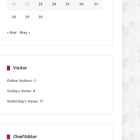
21
22
23
24
25
26
27
28
29
30
« Mar
May »
Visitor
Online Visitors:
1
Today's Views:
4
Yesterday's Views:
77
Chief Editor