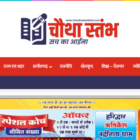
राज्य एवं शहर
छत्तीसगढ़
राजनीति
खेलकूद
शिक्षा – रोज़गार
ज्योत
लवा, 18 प्रतिभाओं ने जीतकर बढ़ाया नगर और प्रदेश का मान