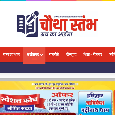
राज्य एवं शहर
छत्तीसगढ़
राजनीति
खेलकूद
शिक्षा – रोज़गार
ज्योत
लवा, 18 प्रतिभाओं ने जीतकर बढ़ाया नगर और प्रदेश का मान