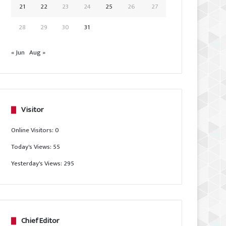
21
22
23
24
25
26
27
28
29
30
31
« Jun
Aug »
Visitor
Online Visitors:
0
Today's Views:
55
Yesterday's Views:
295
Chief Editor