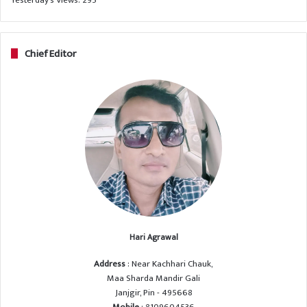
Chief Editor
Hari Agrawal
Address
: Near Kachhari Chauk,
Maa Sharda Mandir Gali
Janjgir, Pin - 495668
Mobile
: 8109604536