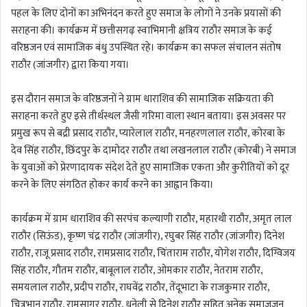
पहल के लिए दोनों का अभिनंदन करते हुए समाज के लोगों ने उनके प्रयासों की
सराहना की। कार्यक्रम में छत्तीसगढ़ स्वाभिमानी क्षत्रिय राठौर समाज के कई
वरिष्ठजन एवं सामाजिक बंधु उपस्थित रहे। कार्यक्रम का सफल संचालन संतोष
राठौर (जांजगीर) द्वारा किया गया।
इस दौरान समाज के वरिष्ठजनों ने ग्राम धाराशिव की सामाजिक सक्रियता की
सराहना करते हुए इसे तीर्थस्थल जैसी गरिमा वाला स्थान बताया। इस अवसर पर
प्रमुख रूप से बद्री प्रसाद राठौर, प्यारेलाल राठौर, मनहरणलाल राठौर, कोरबा के
देव सिंह राठौर, छिंदपुर के दामोदर राठौर तथा लखनलाल राठौर (कोरबी) ने समाज
के युवाओं को प्रेरणादायक संदेश देते हुए सामाजिक एकता और कुरीतियों को दूर
करने के लिए संगठित होकर कार्य करने का आह्वान किया।
कार्यक्रम में ग्राम धाराशिव की सरपंच कल्याणी राठौर, महारथी राठौर, अमृत लाल
राठौर (सिऊंड), कृष्ण चंद्र राठौर (जांजगीर), रघुबर सिंह राठौर (जांजगीर) दिनेश
राठौर, राजू प्रसाद राठौर, रामप्रसाद राठौर, चिंताराम राठौर, योगेश राठौर, दिग्विजय
सिंह राठौर, गौतम राठौर, बाबूलाल राठौर, ओमकार राठौर, नेतराम राठौर,
समयलाल राठौर, प्रदीप राठौर, राघवेंद्र राठौर, तेंदूभाटा के राजकुमार राठौर,
चित्रभान राठौर, रामसागर राठौर, धनेली से दिनेश राठौर सहित अनेक समाजजन