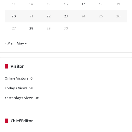
13
14
15
16
17
18
19
20
21
22
23
24
25
26
27
28
29
30
« Mar
May »
Visitor
Online Visitors:
0
Today's Views:
58
Yesterday's Views:
36
Chief Editor