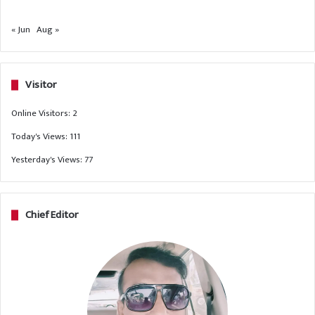
« Jun
Aug »
Visitor
Online Visitors:
2
Today's Views:
111
Yesterday's Views:
77
Chief Editor